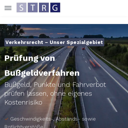
Verkehrsrecht – Unser Spezialgebiet
Prüfung von
Bußgeldverfahren
Bußgeld, Punkte und Fahrverbot
prüfen lassen, ohne eigenes
Kostenrisiko
✓
Geschwindigkeits-, Abstands- sowie
Rotlichtverstöße