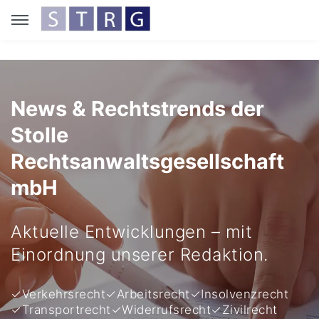
News & Rechtstrends der
Stolle
Rechtsanwaltsgesellschaft
mbH
Aktuelle Entwicklungen – mit
Einordnung unserer Redaktion.
✓
Verkehrsrecht
✓
Arbeitsrecht
✓
Insolvenzrecht
✓
Transportrecht
✓
Widerrufsrecht
✓
Zivilrecht