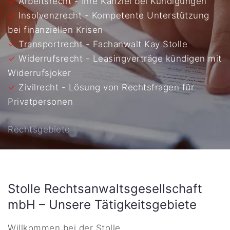
✓
Arbeitsrecht - Ihre Kanzlei bei Kündigungen
✓
Insolvenzrecht - Kompetente Unterstützung
bei finanziellen Krisen
✓
Transportrecht - Fachanwalt Kay Stolle
✓
Widerrufsrecht - Leasingverträge kündigen mit
Widerrufsjoker
✓
Zivilrecht - Lösung von Rechtsfragen für
Privatpersonen
Rechtsgebiete
Stolle Rechtsanwaltsgesellschaft
mbH – Unsere Tätigkeitsgebiete
Willkommen bei der Stolle