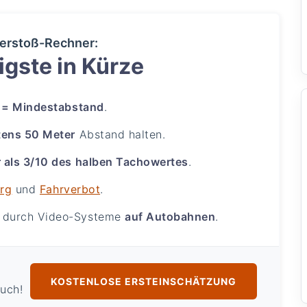
erstoß-Rechner:
gste in Kürze
 = Mindestabstand
.
tens 50 Meter
Abstand halten.
 als 3/10 des halben Tachowertes
.
urg
und
Fahrverbot
.
g durch Video-Systeme
auf Autobahnen
.
KOSTENLOSE ERSTEINSCHÄTZUNG
ruch!