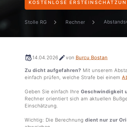
KOSTENLOSE ERSTEINSCHÄTZU
Abstands
Stolle RG
Rechner
14.04.2026
von
Burcu Bostan
Zu dicht aufgefahren?
Mit unserem Absta
einfach prüfen, welche Strafe bei einem
A
Geben Sie einfach Ihre
Geschwindigkeit 
Rechner orientiert sich am aktuellen Bußge
Einschätzung.
Wichtig: Die Berechnung
dient nur zur Or
abweichen.