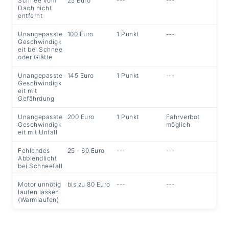
Schnee vom
25 Euro
---
---
Dach nicht
entfernt
Unangepasste
100 Euro
1 Punkt
---
Geschwindigk
eit bei Schnee
oder Glätte
Unangepasste
145 Euro
1 Punkt
---
Geschwindigk
eit mit
Gefährdung
Unangepasste
200 Euro
1 Punkt
Fahrverbot
Geschwindigk
möglich
eit mit Unfall
Fehlendes
25 - 60 Euro
---
---
Abblendlicht
bei Schneefall
Motor unnötig
bis zu 80 Euro
---
---
laufen lassen
(Warmlaufen)