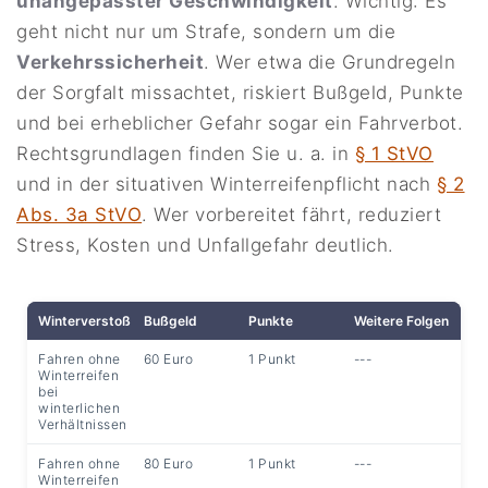
unangepasster Geschwindigkeit
. Wichtig: Es
geht nicht nur um Strafe, sondern um die
Verkehrssicherheit
. Wer etwa die Grundregeln
der Sorgfalt missachtet, riskiert Bußgeld, Punkte
und bei erheblicher Gefahr sogar ein Fahrverbot.
Rechtsgrundlagen finden Sie u. a. in
§ 1 StVO
und in der situativen Winterreifenpflicht nach
§ 2
Abs. 3a StVO
. Wer vorbereitet fährt, reduziert
Stress, Kosten und Unfallgefahr deutlich.
Winterverstoß
Bußgeld
Punkte
Weitere Folgen
Fahren ohne
60 Euro
1 Punkt
---
Winterreifen
bei
winterlichen
Verhältnissen
Fahren ohne
80 Euro
1 Punkt
---
Winterreifen