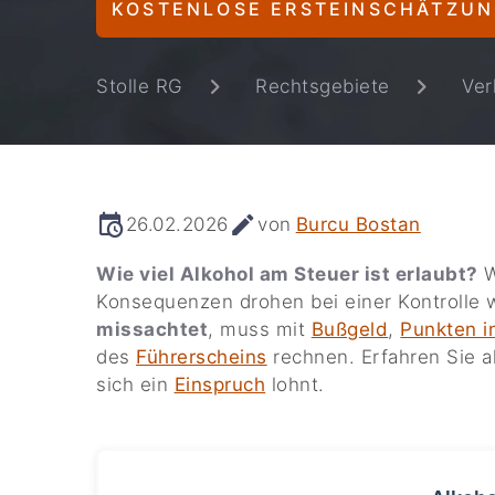
KOSTENLOSE ERSTEINSCHÄTZU
Stolle RG
Rechtsgebiete
Ver
26.02.2026
von
Burcu Bostan
Wie viel Alkohol am Steuer ist erlaubt?
W
Konsequenzen drohen bei einer Kontrolle
missachtet
, muss mit
Bußgeld
,
Punkten i
des
Führerscheins
rechnen. Erfahren Sie a
sich ein
Einspruch
lohnt.