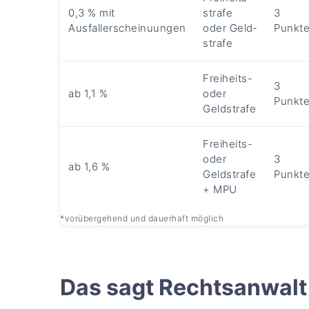
0,3 % mit
strafe
3
Ausfallerscheinuungen
oder Geld­
Punkt
strafe
Freiheits-
3
ab 1,1 %
oder
Punkt
Geldstrafe
Freiheits-
oder
3
ab 1,6 %
Geldstrafe
Punkt
+ MPU
*vorübergehend und dauerhaft möglich
Das sagt Rechtsanwalt 