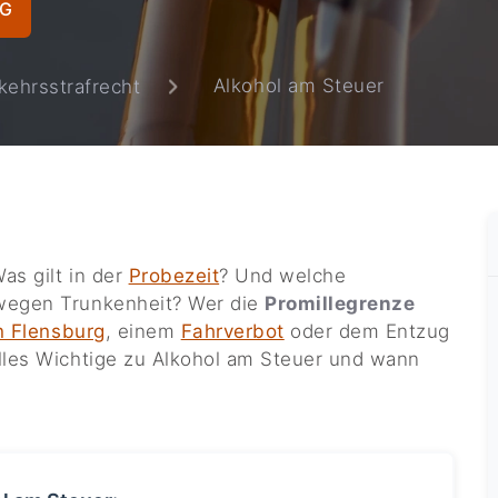
NG
Alkohol am Steuer
kehrsstrafrecht
as gilt in der
Probezeit
? Und welche
 wegen Trunkenheit? Wer die
Promillegrenze
n Flensburg
, einem
Fahrverbot
oder dem Entzug
lles Wichtige zu Alkohol am Steuer und wann