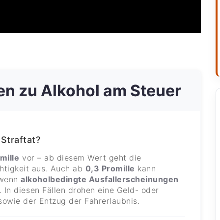
en zu Alkohol am Steuer
Straftat?
omille
vor – ab diesem Wert geht die
htigkeit aus. Auch ab
0,3 Promille
kann
 wenn
alkoholbedingte Ausfallerscheinungen
. In diesen Fällen drohen eine Geld- oder
 sowie der Entzug der Fahrerlaubnis.