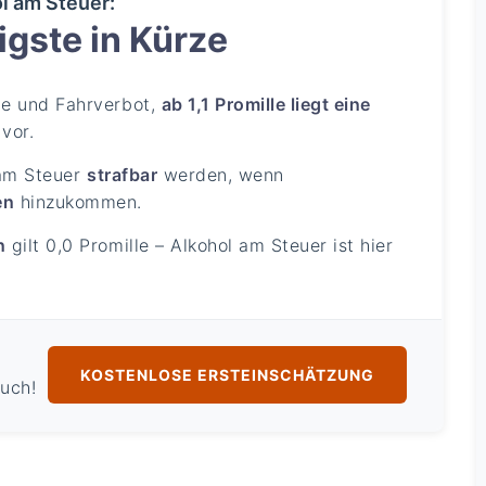
l am Steuer:
gste in Kürze
te und Fahrverbot,
ab 1,1 Promille liegt eine
vor.
am Steuer
strafbar
werden, wenn
en
hinzukommen.
n
gilt 0,0 Promille – Alkohol am Steuer ist hier
KOSTENLOSE ERSTEINSCHÄTZUNG
ruch!