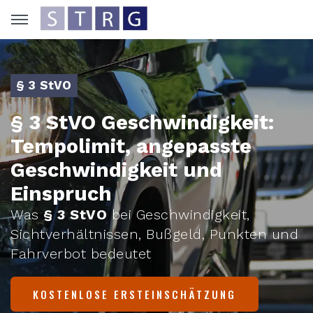
§ 3 StVO
§ 3 StVO Geschwindigkeit:
Tempolimit, angepasste
Geschwindigkeit und
Einspruch
Was
§ 3 StVO
bei Geschwindigkeit,
Sichtverhältnissen, Bußgeld, Punkten und
Fahrverbot bedeutet
KOSTENLOSE ERSTEINSCHÄTZUNG