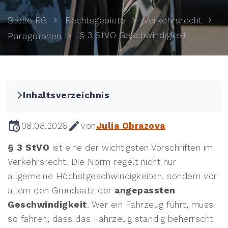
Stolle RG
Rechtsgebiete
Verkehrsrecht
§ 3 StVO Geschwindigkeit
Paragraphen
Inhaltsverzeichnis
08.08.2026
von
Julia Obrazova
§ 3 StVO
ist eine der wichtigsten Vorschriften im
Verkehrsrecht. Die Norm regelt nicht nur
allgemeine Höchstgeschwindigkeiten, sondern vor
allem den Grundsatz der
angepassten
Geschwindigkeit
. Wer ein Fahrzeug führt, muss
so fahren, dass das Fahrzeug ständig beherrscht