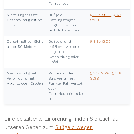
Fahrverbot
Nicht angepasste
Bußgeld,
§ 315c StGB
,
§ 69
Geschwindigkeit bei
Haftungsfragen,
StGB
Unfall
mögliche weitere
rechtliche Folgen
Zu schnell bei Sicht
Bußgeld und
§ 315c StGB
unter 50 Metern
mögliche weitere
Folgen bei
Gefährdung oder
Unfall
Geschwindigkeit in
Bußgeld- oder
§ 24a StVG
,
§ 316
Verbindung mit
Strafverfahren,
StGB
Alkohol oder Drogen
Punkte, Fahrverbot
oder
Fahrerlaubnisrisike
n
Eine detaillierte Einordnung finden Sie auch auf
unseren Seiten zum
Bußgeld wegen