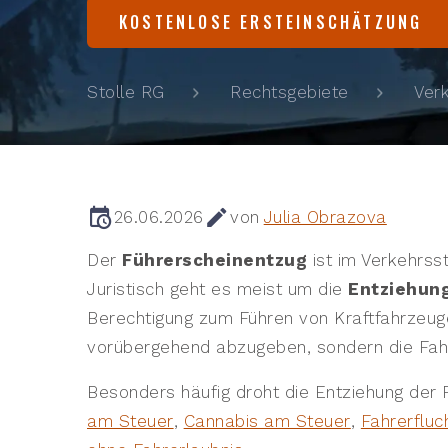
KOSTENLOSE ERSTEINSCHÄTZUNG
Stolle RG
Rechtsgebiete
Ver
26.06.2026
von
Julia Obrazova
Der
Führerscheinentzug
ist im Verkehrss
Juristisch geht es meist um die
Entziehung
Berechtigung zum Führen von Kraftfahrzeugen
vorübergehend abzugeben, sondern die Fah
Besonders häufig droht die Entziehung der 
am Steuer
,
Cannabis am Steuer
,
Fahrerfluc