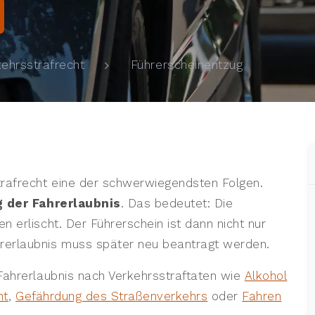
Führerscheinentzug
kehrsstrafrecht
trafrecht eine der schwerwiegendsten Folgen.
 der Fahrerlaubnis
. Das bedeutet: Die
 erlischt. Der Führerschein ist dann nicht nur
rerlaubnis muss später neu beantragt werden.
Fahrerlaubnis nach Verkehrsstraftaten wie
Alkohol
ht
,
Gefährdung des Straßenverkehrs
oder
Fahren