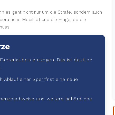
enn es geht nicht nur um die Strafe, sondern auch
erufliche Mobilität und die Frage, ob die
muss.
rze
Fahrerlaubnis entzogen. Das ist deutlich
.
 Ablauf einer Sperrfrist eine neue
nenznachweise und weitere behördliche