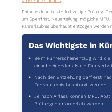
ohne Fahrerlaubnis
.
Entscheidend ist die frühzeitige Prüfung. D
um Sperrfrist, Neuerteilung, mögliche MPU, b
Fahrerlaubnis überhaupt entzogen werden 
Das Wichtigste in Kü
Beim Führerscheinentzug wird die 
einschneidender als ein Fahrverbot
Nach der Entziehung darf erst nach
Fahrerlaubnis beantragt werden.
Je nach Anlass können MPU, Absti
Prüfungen erforderlich werden.