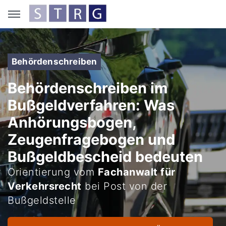
Behördenschreiben
Behördenschreiben im
Bußgeldverfahren: Was
Anhörungsbogen,
Zeugenfragebogen und
Bußgeldbescheid bedeuten
Orientierung vom
Fachanwalt für
Verkehrsrecht
bei Post von der
Bußgeldstelle