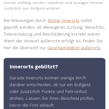
schnell auffällig werden. Gebühren und Auslagen können
zusätzlich zum Bußgeld anfallen.
Bei Messungen durch
Blitzer innerorts
sollte
geprüft werden, ob Messgerät, Eichung, Messfoto,
Toleranzabzug und Beschilderung korrekt waren.
Wenn der Vorwurf außerorts erfolgt ist, finden Sie
hier die Übersicht zur
Geschwindigkeit außerorts
.
Innerorts geblitzt?
Gerade innerorts können wenige km/h
darüber entscheiden, ob nur ein Bußgeld
oder zusätzlich Punkte und Fahrverbot
drohen. Lassen Sie Ihren Bescheid prüfen,
bevor die Frist abläuft.