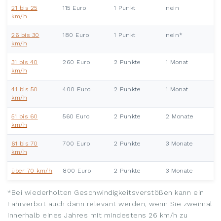
21 bis 25
115 Euro
1 Punkt
nein
km/h
26 bis 30
180 Euro
1 Punkt
nein*
km/h
31 bis 40
260 Euro
2 Punkte
1 Monat
km/h
41 bis 50
400 Euro
2 Punkte
1 Monat
km/h
51 bis 60
560 Euro
2 Punkte
2 Monate
km/h
61 bis 70
700 Euro
2 Punkte
3 Monate
km/h
über 70 km/h
800 Euro
2 Punkte
3 Monate
*Bei wiederholten Geschwindigkeitsverstößen kann ein
Fahrverbot auch dann relevant werden, wenn Sie zweimal
innerhalb eines Jahres mit mindestens 26 km/h zu