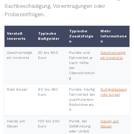
Sachbeschädigung, Voreintragungen oder
Probezeitfolgen.
Typische
Mehr
Verstoß
Typische
Zusatzfolge
Informatione
innerorts
Bußgelder
n
n
Geschwindigk
30 bis 800
Punkte und
Geschwindigk
eit innerorts
Euro
Fahrverbot je
eit innerorts
nach Höhe
der
Überschreitun
g
Rote Ampel
90 bis 360
Punkte, häufig
Bußgeldkatalog
Euro
Fahrverbot bei
rote Ampel
qualifiziertem
Rotlichtversto
ß
Handy am
100 bis 200
Punkt, bei
Handy am
Steuer
Euro
Gefährdung
Steuer
oder Unfall