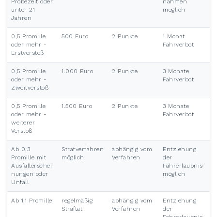
Probezeit oder
nahmen
unter 21
möglich
Jahren
0,5 Promille
500 Euro
2 Punkte
1 Monat
oder mehr -
Fahrverbot
Erstverstoß
0,5 Promille
1.000 Euro
2 Punkte
3 Monate
oder mehr -
Fahrverbot
Zweitverstoß
0,5 Promille
1.500 Euro
2 Punkte
3 Monate
oder mehr -
Fahrverbot
weiterer
Verstoß
Ab 0,3
Strafverfahren
abhängig vom
Entziehung
Promille mit
möglich
Verfahren
der
Ausfallerschei
Fahrerlaubnis
nungen oder
möglich
Unfall
Ab 1,1 Promille
regelmäßig
abhängig vom
Entziehung
Straftat
Verfahren
der