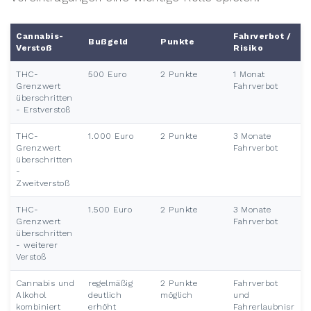
Cannabis-
Fahrverbot /
Bußgeld
Punkte
Verstoß
Risiko
THC-
500 Euro
2 Punkte
1 Monat
Grenzwert
Fahrverbot
überschritten
- Erstverstoß
THC-
1.000 Euro
2 Punkte
3 Monate
Grenzwert
Fahrverbot
überschritten
-
Zweitverstoß
THC-
1.500 Euro
2 Punkte
3 Monate
Grenzwert
Fahrverbot
überschritten
- weiterer
Verstoß
Cannabis und
regelmäßig
2 Punkte
Fahrverbot
Alkohol
deutlich
möglich
und
kombiniert
erhöht
Fahrerlaubnisr