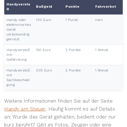
Handyversto
Bußgeld
Punkte
Fahrverbot
ß
Handy oder
100 Euro
1 Punkt
nein
elektronisches
Gerät
verbotswidrig
genutzt
Handyverstoß
150 Euro
2 Punkte
1 Monat
mit
Gefährdung
Handyverstoß
200 Euro
2 Punkte
1 Monat
mit
Sachbeschädi
gung
Weitere Informationen finden Sie auf der Seite
Handy am Steuer
. Häufig kommt es auf Details
an: Wurde das Gerät gehalten, bedient oder nur
kurz berührt? Gibt es Fotos, Zeugen oder eine