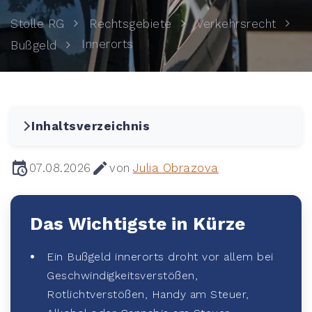
Stolle RG
Rechtsgebiete
Verkehrsrecht
Innerorts
Bußgeld
Inhaltsverzeichnis
07.08.2026
von
Julia Obrazova
Das Wichtigste in Kürze
Ein Bußgeld innerorts droht vor allem bei
Geschwindigkeitsverstößen,
Rotlichtverstößen, Handy am Steuer,