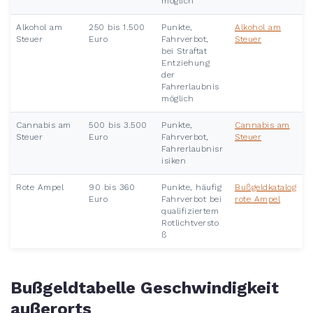
möglich
Alkohol am
250 bis 1.500
Punkte,
Alkohol am
Steuer
Euro
Fahrverbot,
Steuer
bei Straftat
Entziehung
der
Fahrerlaubnis
möglich
Cannabis am
500 bis 3.500
Punkte,
Cannabis am
Steuer
Euro
Fahrverbot,
Steuer
Fahrerlaubnisr
isiken
Rote Ampel
90 bis 360
Punkte, häufig
Bußgeldkatalog
Euro
Fahrverbot bei
rote Ampel
qualifiziertem
Rotlichtversto
ß
Bußgeldtabelle Geschwindigkeit
außerorts