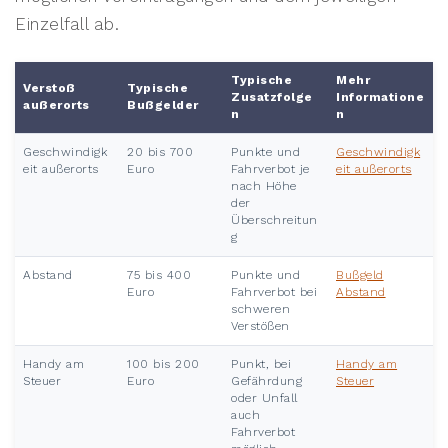
Einzelfall ab.
Typische
Mehr
Verstoß
Typische
Zusatzfolge
Informatione
außerorts
Bußgelder
n
n
Geschwindigk
20 bis 700
Punkte und
Geschwindigk
eit außerorts
Euro
Fahrverbot je
eit außerorts
nach Höhe
der
Überschreitun
g
Abstand
75 bis 400
Punkte und
Bußgeld
Euro
Fahrverbot bei
Abstand
schweren
Verstößen
Handy am
100 bis 200
Punkt, bei
Handy am
Steuer
Euro
Gefährdung
Steuer
oder Unfall
auch
Fahrverbot