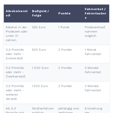
Fahrverbot /
Alkoholverst
Bußgeld /
Punkte
Fahrerlaubni
oß
Folge
s
Alkohol in der
250 Euro
1 Punkt
Probezeitmaß
Probezeit oder
nahmen
unter 21
möglich
Jahren
0,5 Promille
500 Euro
2 Punkte
1 Monat
oder mehr -
Fahrverbot
Erstverstoß
0,5 Promille
1.000 Euro
2 Punkte
3 Monate
oder mehr -
Fahrverbot
Zweitverstoß
0,5 Promille
1.500 Euro
2 Punkte
3 Monate
oder mehr -
Fahrverbot
weiterer
Verstoß
Ab 0,3
Strafverfahren
abhängig vom
Entziehung
Promille mit
möglich
Verfahren
der