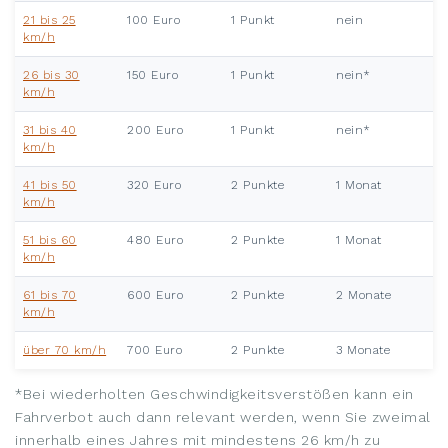
21 bis 25
100 Euro
1 Punkt
nein
km/h
26 bis 30
150 Euro
1 Punkt
nein*
km/h
31 bis 40
200 Euro
1 Punkt
nein*
km/h
41 bis 50
320 Euro
2 Punkte
1 Monat
km/h
51 bis 60
480 Euro
2 Punkte
1 Monat
km/h
61 bis 70
600 Euro
2 Punkte
2 Monate
km/h
über 70 km/h
700 Euro
2 Punkte
3 Monate
*Bei wiederholten Geschwindigkeitsverstößen kann ein
Fahrverbot auch dann relevant werden, wenn Sie zweimal
innerhalb eines Jahres mit mindestens 26 km/h zu