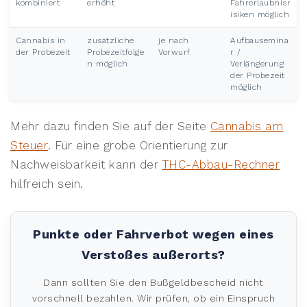
kombiniert
erhöht
Fahrerlaubnisr
isiken möglich
Cannabis in
zusätzliche
je nach
Aufbausemina
der Probezeit
Probezeitfolge
Vorwurf
r /
n möglich
Verlängerung
der Probezeit
möglich
Mehr dazu finden Sie auf der Seite
Cannabis am
Steuer
. Für eine grobe Orientierung zur
Nachweisbarkeit kann der
THC-Abbau-Rechner
hilfreich sein.
Punkte oder Fahrverbot wegen eines
Verstoßes außerorts?
Dann sollten Sie den Bußgeldbescheid nicht
vorschnell bezahlen. Wir prüfen, ob ein Einspruch