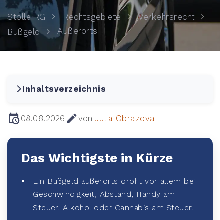
Stolle RG
Rechtsgebiete
Verkehrsrecht
Außerorts
Bußgeld
Inhaltsverzeichnis
08.08.2026
von
Julia Obrazova
Das Wichtigste in Kürze
Ein Bußgeld außerorts droht vor allem bei
Geschwindigkeit, Abstand, Handy am
Steuer, Alkohol oder Cannabis am Steuer.