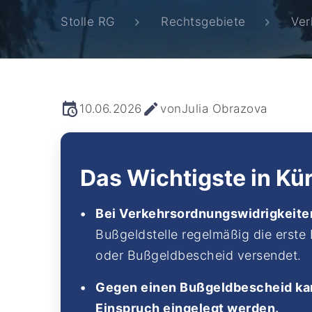
Stolle RG
Rechtsgebiete
Ver
10.06.2026
von
Julia Obrazova
Das Wichtigste in Kü
Bei Verkehrsordnungswidrigkeite
Bußgeldstelle regelmäßig die erst
oder Bußgeldbescheid versendet.
Gegen einen Bußgeldbescheid kan
Einspruch eingelegt werden.