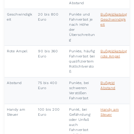
Abstand
Geschwindigk
20 bis 800
Punkte und
Bußgeldkatalog
eit
Euro
Fahrverbot je
Geschwindigk
nach Höhe
eit
der
Überschreitun
g
Rote Ampel
90 bis 360
Punkte, häufig
Bußgeldkatalog
Euro
Fahrverbot bei
rote Ampel
qualifiziertem
Rotlichtversto
ß
Abstand
75 bis 400
Punkte, bei
Bußgeld
Euro
schweren
Abstand
Verstößen
Fahrverbot
Handy am
100 bis 200
Punkt, bei
Handy am
Steuer
Euro
Gefährdung
Steuer
oder Unfall
auch
Fahrverbot