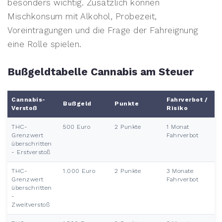
besonders wichtig. Zusätzlich können
Mischkonsum mit Alkohol, Probezeit,
Voreintragungen und die Frage der Fahreignung
eine Rolle spielen.
Bußgeldtabelle Cannabis am Steuer
Cannabis-
Fahrverbot /
Bußgeld
Punkte
Verstoß
Risiko
THC-
500 Euro
2 Punkte
1 Monat
Grenzwert
Fahrverbot
überschritten
- Erstverstoß
THC-
1.000 Euro
2 Punkte
3 Monate
Grenzwert
Fahrverbot
überschritten
-
Zweitverstoß