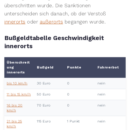
überschritten wurde. Die Sanktionen
unterscheiden sich danach, ob der Verstoß
innerorts
oder
außerorts
begangen wurde.
Bußgeldtabelle Geschwindigkeit
innerorts
Überschreit
ung
Bußgeld
Punkte
Fahrverbot
innerorts
bis 10 km/h
30 Euro
0
nein
11 bis 15 km/h
50 Euro
0
nein
16 bis 20
70 Euro
0
nein
km/h
21 bis 25
115 Euro
1 Punkt
nein
km/h