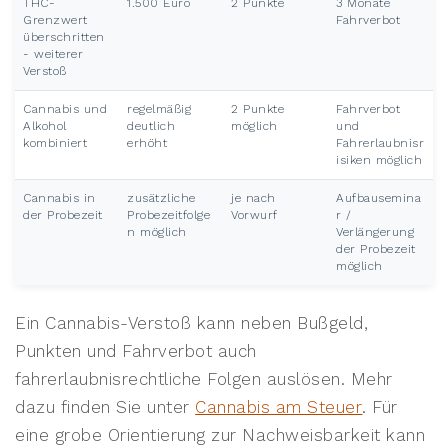
THC-
1.500 Euro
2 Punkte
3 Monate
Grenzwert
Fahrverbot
überschritten
- weiterer
Verstoß
Cannabis und
regelmäßig
2 Punkte
Fahrverbot
Alkohol
deutlich
möglich
und
kombiniert
erhöht
Fahrerlaubnisr
isiken möglich
Cannabis in
zusätzliche
je nach
Aufbausemina
der Probezeit
Probezeitfolge
Vorwurf
r /
n möglich
Verlängerung
der Probezeit
möglich
Ein Cannabis-Verstoß kann neben Bußgeld,
Punkten und Fahrverbot auch
fahrerlaubnisrechtliche Folgen auslösen. Mehr
dazu finden Sie unter
Cannabis am Steuer
. Für
eine grobe Orientierung zur Nachweisbarkeit kann