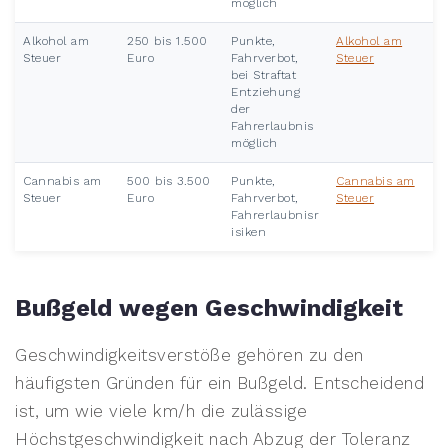
möglich
Alkohol am
250 bis 1.500
Punkte,
Alkohol am
Steuer
Euro
Fahrverbot,
Steuer
bei Straftat
Entziehung
der
Fahrerlaubnis
möglich
Cannabis am
500 bis 3.500
Punkte,
Cannabis am
Steuer
Euro
Fahrverbot,
Steuer
Fahrerlaubnisr
isiken
Bußgeld wegen Geschwindigkeit
Geschwindigkeitsverstöße gehören zu den
häufigsten Gründen für ein Bußgeld. Entscheidend
ist, um wie viele km/h die zulässige
Höchstgeschwindigkeit nach Abzug der Toleranz