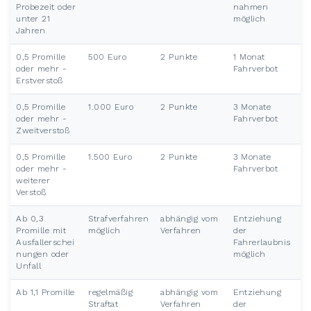
Probezeit oder
nahmen
unter 21
möglich
Jahren
0,5 Promille
500 Euro
2 Punkte
1 Monat
oder mehr -
Fahrverbot
Erstverstoß
0,5 Promille
1.000 Euro
2 Punkte
3 Monate
oder mehr -
Fahrverbot
Zweitverstoß
0,5 Promille
1.500 Euro
2 Punkte
3 Monate
oder mehr -
Fahrverbot
weiterer
Verstoß
Ab 0,3
Strafverfahren
abhängig vom
Entziehung
Promille mit
möglich
Verfahren
der
Ausfallerschei
Fahrerlaubnis
nungen oder
möglich
Unfall
Ab 1,1 Promille
regelmäßig
abhängig vom
Entziehung
Straftat
Verfahren
der