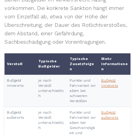
vorkommen. Die konkrete Sanktion hängt immer
vom Einzelfall ab, etwa von der Höhe der
Überschreitung, der Dauer des Rotlichtverstoßes,
dem Abstand, einer Gefährdung,
Sachbeschädigung oder Voreintragungen.
Typische
Mehr
Typische
Verstoß
Zusatzfolge
Informatione
Bußgelder
n
n
Bußgeld
je nach
Punkte und
Bußgeld
innerorts
Verstoß
Fahrverbot vor
innerorts
unterschiedlic
allem bei
h
schweren
Verstößen
Bußgeld
je nach
Punkte und
Bußgeld
außerorts
Verstoß
Fahrverbot vor
außerorts
unterschiedlic
allem bei
h
Geschwindigk
eit und