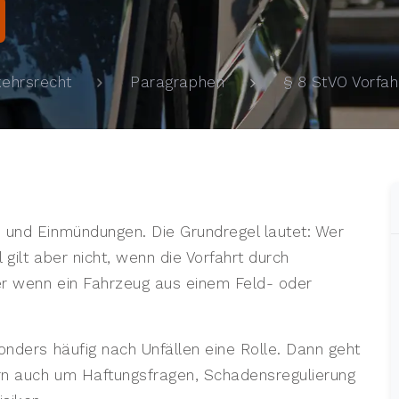
§ 8 StVO Vorfah
kehrsrecht
Paragraphen
n und Einmündungen. Die Grundregel lautet: Wer
gilt aber nicht, wenn die Vorfahrt durch
er wenn ein Fahrzeug aus einem Feld- oder
onders häufig nach Unfällen eine Rolle. Dann geht
rn auch um Haftungsfragen, Schadensregulierung