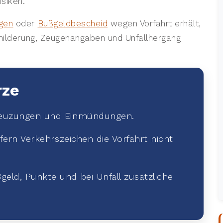
isiken.
gen
oder
Bußgeldbescheid
wegen Vorfahrt erhält,
childerung, Zeugenangaben und Unfallhergang
rze
Kreuzungen und Einmündungen.
sofern Verkehrszeichen die Vorfahrt nicht
geld, Punkte und bei Unfall zusätzliche