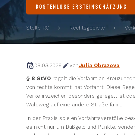
KOSTENLOSE ERSTEINSCHÄTZUNG
Stolle RG
Rechtsgebiete
Ver
06.08.2026
von
Julia Obrazova
§ 8 StVO
regelt die Vorfahrt an Kreuzunge
von rechts kommt, hat Vorfahrt. Diese Regel 
Verkehrszeichen besonders geregelt ist od
Waldweg auf eine andere Straße fährt.
In der Praxis spielen Vorfahrtsverstöße bes
es nicht nur um Bußgeld und Punkte, sonde