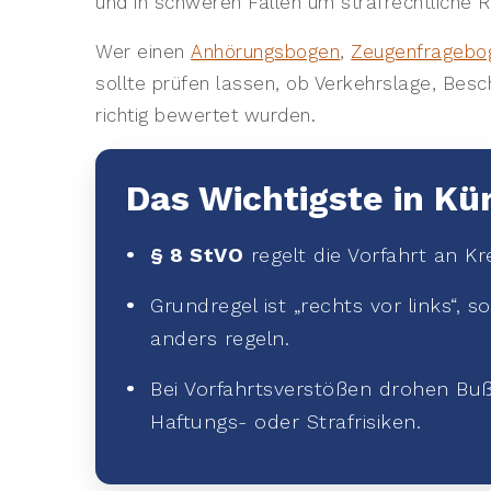
und in schweren Fällen um strafrechtliche R
Wer einen
Anhörungsbogen
,
Zeugenfragebo
sollte prüfen lassen, ob Verkehrslage, Bes
richtig bewertet wurden.
Das Wichtigste in Kü
§ 8 StVO
regelt die Vorfahrt an 
Grundregel ist „rechts vor links“, 
anders regeln.
Bei Vorfahrtsverstößen drohen Buß
Haftungs- oder Strafrisiken.