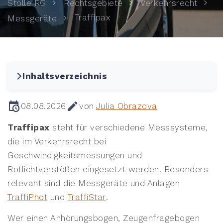
Stolle RG
Rechtsgebiete
Verkehrsrecht
Traffipax
Messgeräte
Inhaltsverzeichnis
08.08.2026
von
Julia Obrazova
Traffipax
steht für verschiedene Messsysteme,
die im Verkehrsrecht bei
Geschwindigkeitsmessungen und
Rotlichtverstößen eingesetzt werden. Besonders
relevant sind die Messgeräte und Anlagen
TraffiPhot
und
TraffiStar
.
Wer einen Anhörungsbogen, Zeugenfragebogen