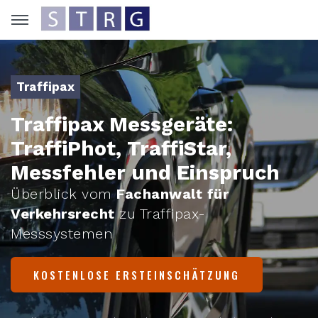
Traffipax
Traffipax Messgeräte:
TraffiPhot, TraffiStar,
Messfehler und Einspruch
Überblick vom
Fachanwalt für
Verkehrsrecht
zu Traffipax-
Messsystemen
KOSTENLOSE ERSTEINSCHÄTZUNG