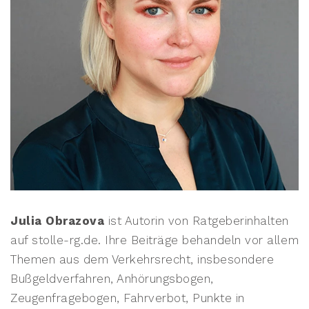
Julia Obrazova
ist Autorin von Ratgeberinhalten
auf stolle-rg.de. Ihre Beiträge behandeln vor allem
Themen aus dem Verkehrsrecht, insbesondere
Bußgeldverfahren, Anhörungsbogen,
Zeugenfragebogen, Fahrverbot, Punkte in