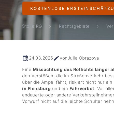
KOSTENLOSE ERSTEINSCHÄTZ
Stolle RG
Rechtsgebiete
Ver
24.03.2026
von
Julia Obrazova
Eine
Missachtung des Rotlichts länger 
den Verstößen, die im Straßenverkehr bes
über die Ampel fährt, riskiert nicht nur ei
in Flensburg
und ein
Fahrverbot
. Vor al
andauerte oder andere Verkehrsteilnehmer
Vorwurf nicht auf die leichte Schulter neh