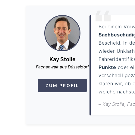
Bei einem Vor
Sachbeschädi
Bescheid. In d
wieder Unklarh
Kay Stolle
Fahreridentifi
Fachanwalt aus Düsseldorf
Punkte
oder e
vorschnell gez
klären wir, ob 
ZUM PROFIL
welche nächsten
– Kay Stolle, F