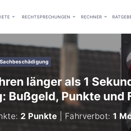
IETE
RECHTSPRECHUNGEN
RECHNER
RATGEB
it Sachbeschädigung
ren länger als 1 Sekun
 Bußgeld, Punkte und 
nkte:
2 Punkte
| Fahrverbot:
1 Mo