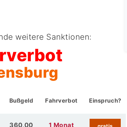
ende weitere Sanktionen:
rverbot
lensburg
Bußgeld
Fahrverbot
Einspruch?
360,00
1 Monat
gratis