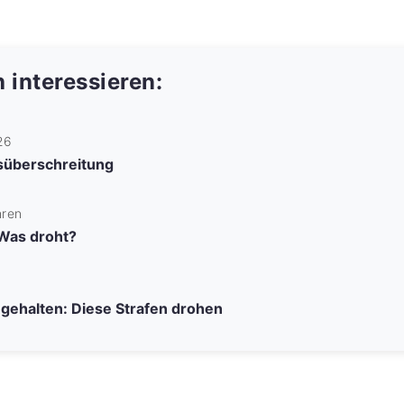
 interessieren:
26
süberschreitung
hren
 Was droht?
ngehalten: Diese Strafen drohen