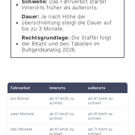
Schwelle:
Das Fahrverbot startet
innerorts früher als außerorts.
Dauer:
Je nach Höhe der
überschreitung steigt die Dauer auf
bis zu 3 Monate.
Rechtsgrundlage:
Die Staffel folgt
der BKatV und den Tabellen im
Bußgeldkatalog 2026.
Fahrverbot
innerorts
außerorts
ein Monat
ab 31 km/h zu
ab 41 km/h zu
schnell
schnell
zwei Monate
ab 51 km/h zu
ab 61 km/h zu
schnell
schnell
drei Monate
ab 61 km/h zu
ab 71 km/h zu
schnell
schnell