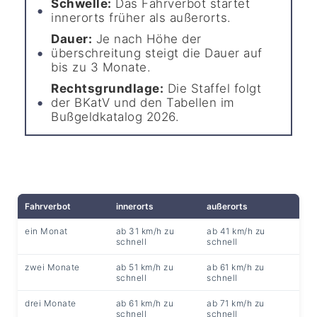
Schwelle:
Das Fahrverbot startet
innerorts früher als außerorts.
Dauer:
Je nach Höhe der
überschreitung steigt die Dauer auf
bis zu 3 Monate.
Rechtsgrundlage:
Die Staffel folgt
der BKatV und den Tabellen im
Bußgeldkatalog 2026.
Fahrverbot
innerorts
außerorts
ein Monat
ab 31 km/h zu
ab 41 km/h zu
schnell
schnell
zwei Monate
ab 51 km/h zu
ab 61 km/h zu
schnell
schnell
drei Monate
ab 61 km/h zu
ab 71 km/h zu
schnell
schnell