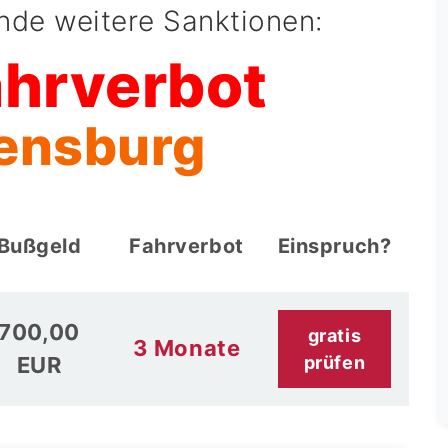
ende weitere Sanktionen:
ahrverbot
lensburg
Bußgeld
Fahrverbot
Einspruch?
700,00
gratis
3 Monate
EUR
prüfen