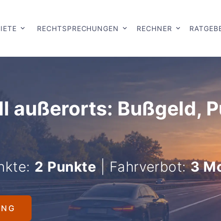
IETE
RECHTSPRECHUNGEN
RECHNER
RATGEB
l außerorts: Bußgeld, 
nkte:
2 Punkte
| Fahrverbot:
3 M
UNG