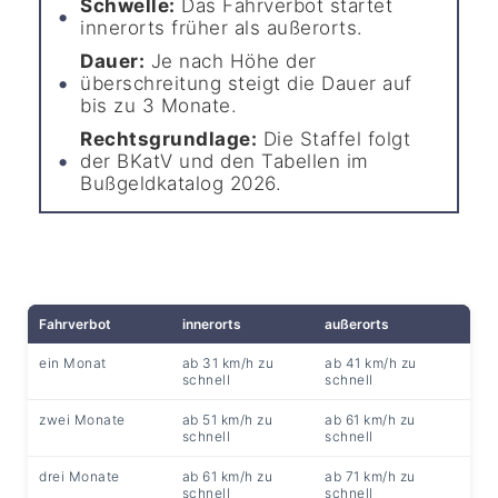
Schwelle:
Das Fahrverbot startet
innerorts früher als außerorts.
Dauer:
Je nach Höhe der
überschreitung steigt die Dauer auf
bis zu 3 Monate.
Rechtsgrundlage:
Die Staffel folgt
der BKatV und den Tabellen im
Bußgeldkatalog 2026.
Fahrverbot
innerorts
außerorts
ein Monat
ab 31 km/h zu
ab 41 km/h zu
schnell
schnell
zwei Monate
ab 51 km/h zu
ab 61 km/h zu
schnell
schnell
drei Monate
ab 61 km/h zu
ab 71 km/h zu
schnell
schnell