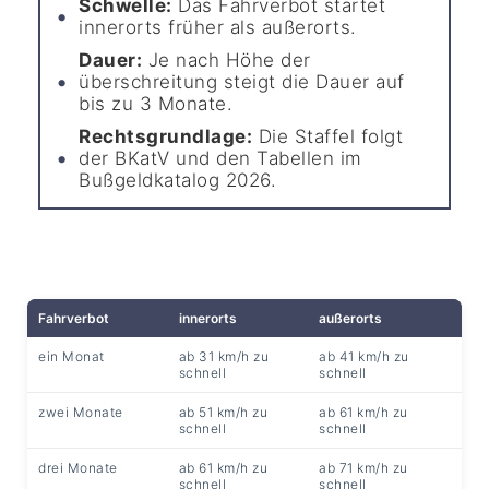
Schwelle:
Das Fahrverbot startet
innerorts früher als außerorts.
Dauer:
Je nach Höhe der
überschreitung steigt die Dauer auf
bis zu 3 Monate.
Rechtsgrundlage:
Die Staffel folgt
der BKatV und den Tabellen im
Bußgeldkatalog 2026.
Fahrverbot
innerorts
außerorts
ein Monat
ab 31 km/h zu
ab 41 km/h zu
schnell
schnell
zwei Monate
ab 51 km/h zu
ab 61 km/h zu
schnell
schnell
drei Monate
ab 61 km/h zu
ab 71 km/h zu
schnell
schnell