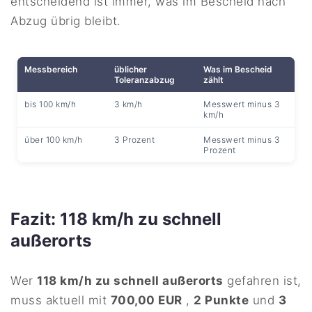
entscheidend ist immer, was im Bescheid nach
Abzug übrig bleibt.
Messbereich
üblicher
Was im Bescheid
Toleranzabzug
zählt
bis 100 km/h
3 km/h
Messwert minus 3
km/h
über 100 km/h
3 Prozent
Messwert minus 3
Prozent
Fazit: 118 km/h zu schnell
außerorts
Wer
118 km/h zu schnell außerorts
gefahren ist,
muss aktuell mit
700,00 EUR
,
2 Punkte
und
3