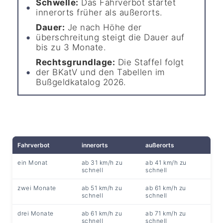
Schwelle:
Das Fahrverbot startet
innerorts früher als außerorts.
Dauer:
Je nach Höhe der
überschreitung steigt die Dauer auf
bis zu 3 Monate.
Rechtsgrundlage:
Die Staffel folgt
der BKatV und den Tabellen im
Bußgeldkatalog 2026.
Fahrverbot
innerorts
außerorts
ein Monat
ab 31 km/h zu
ab 41 km/h zu
schnell
schnell
zwei Monate
ab 51 km/h zu
ab 61 km/h zu
schnell
schnell
drei Monate
ab 61 km/h zu
ab 71 km/h zu
schnell
schnell