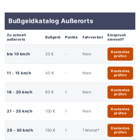
Bußgeldkatalog Außerorts
Zu schnell
Einspruch
Bußgeld
Punkte
Fahrverbot
außerorts
sinnvoll?
Kostenlos
bis 10 km/h
20 €
-
Nein
prüfen
Kostenlos
11 - 15 km/h
40 €
-
Nein
prüfen
Kostenlos
16 - 20 km/h
60 €
1
Nein
prüfen
Kostenlos
21 - 25 km/h
100 €
1
Nein
prüfen
Kostenlos
26 - 30 km/h
150 €
1
1 Monat*
prüfen