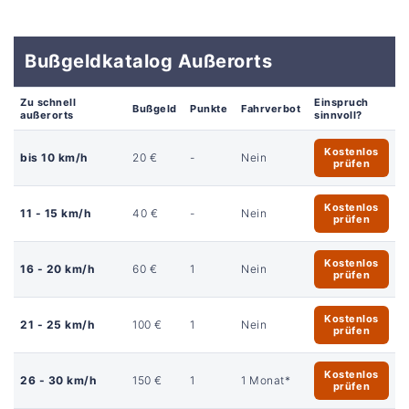
Bußgeldkatalog Außerorts
Zu schnell
Einspruch
Bußgeld
Punkte
Fahrverbot
außerorts
sinnvoll?
Kostenlos
bis 10 km/h
20 €
-
Nein
prüfen
Kostenlos
11 - 15 km/h
40 €
-
Nein
prüfen
Kostenlos
16 - 20 km/h
60 €
1
Nein
prüfen
Kostenlos
21 - 25 km/h
100 €
1
Nein
prüfen
Kostenlos
26 - 30 km/h
150 €
1
1 Monat*
prüfen