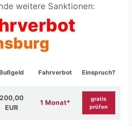
ende weitere Sanktionen:
hrverbot
ensburg
Bußgeld
Fahrverbot
Einspruch?
200,00
gratis
1 Monat*
EUR
prüfen