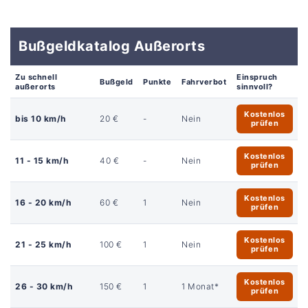
Bußgeldkatalog Außerorts
Zu schnell
Einspruch
Bußgeld
Punkte
Fahrverbot
außerorts
sinnvoll?
Kostenlos
bis 10 km/h
20 €
-
Nein
prüfen
Kostenlos
11 - 15 km/h
40 €
-
Nein
prüfen
Kostenlos
16 - 20 km/h
60 €
1
Nein
prüfen
Kostenlos
21 - 25 km/h
100 €
1
Nein
prüfen
Kostenlos
26 - 30 km/h
150 €
1
1 Monat*
prüfen