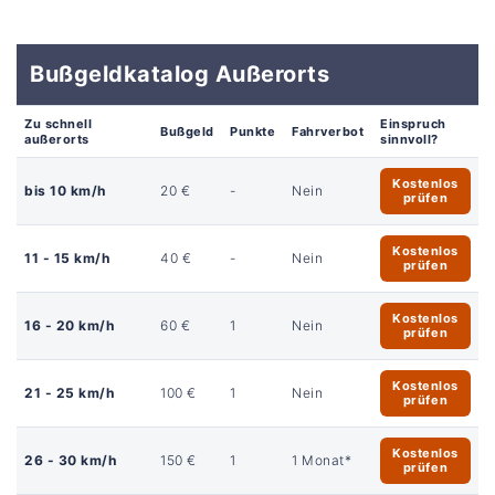
Bußgeldkatalog Außerorts
Zu schnell
Einspruch
Bußgeld
Punkte
Fahrverbot
außerorts
sinnvoll?
Kostenlos
bis 10 km/h
20 €
-
Nein
prüfen
Kostenlos
11 - 15 km/h
40 €
-
Nein
prüfen
Kostenlos
16 - 20 km/h
60 €
1
Nein
prüfen
Kostenlos
21 - 25 km/h
100 €
1
Nein
prüfen
Kostenlos
26 - 30 km/h
150 €
1
1 Monat*
prüfen