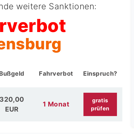
ende weitere Sanktionen:
rverbot
lensburg
Bußgeld
Fahrverbot
Einspruch?
320,00
gratis
1 Monat
EUR
prüfen