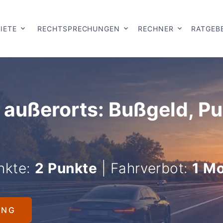
IETE
RECHTSPRECHUNGEN
RECHNER
RATGEB
 außerorts: Bußgeld, P
nkte:
2 Punkte
| Fahrverbot:
1 M
UNG