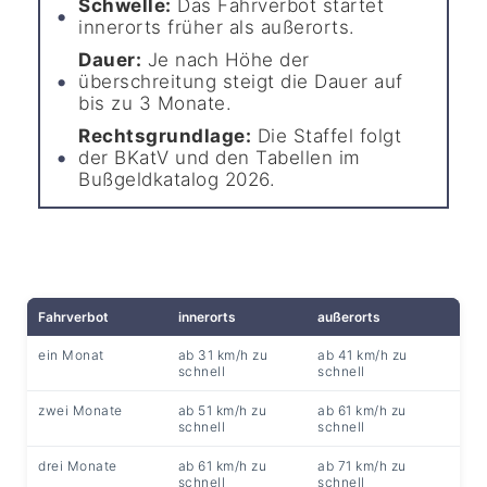
Schwelle:
Das Fahrverbot startet
innerorts früher als außerorts.
Dauer:
Je nach Höhe der
überschreitung steigt die Dauer auf
bis zu 3 Monate.
Rechtsgrundlage:
Die Staffel folgt
der BKatV und den Tabellen im
Bußgeldkatalog 2026.
Fahrverbot
innerorts
außerorts
ein Monat
ab 31 km/h zu
ab 41 km/h zu
schnell
schnell
zwei Monate
ab 51 km/h zu
ab 61 km/h zu
schnell
schnell
drei Monate
ab 61 km/h zu
ab 71 km/h zu
schnell
schnell