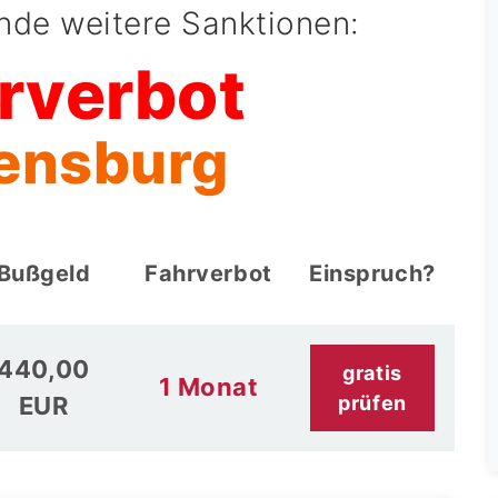
ende weitere Sanktionen:
rverbot
lensburg
Bußgeld
Fahrverbot
Einspruch?
440,00
gratis
1 Monat
EUR
prüfen