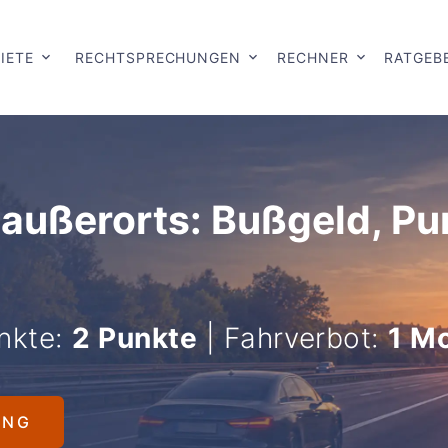
IETE
RECHTSPRECHUNGEN
RECHNER
RATGEB
 außerorts: Bußgeld, P
nkte:
2 Punkte
| Fahrverbot:
1 M
UNG