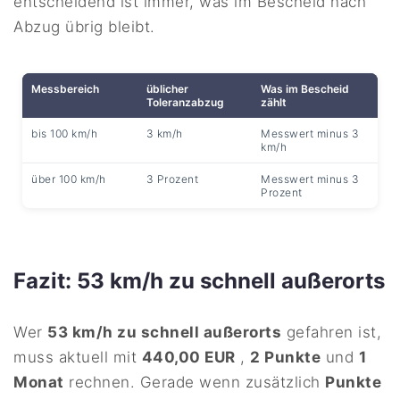
entscheidend ist immer, was im Bescheid nach
Abzug übrig bleibt.
Messbereich
üblicher
Was im Bescheid
Toleranzabzug
zählt
bis 100 km/h
3 km/h
Messwert minus 3
km/h
über 100 km/h
3 Prozent
Messwert minus 3
Prozent
Fazit: 53 km/h zu schnell außerorts
Wer
53 km/h zu schnell außerorts
gefahren ist,
muss aktuell mit
440,00 EUR
,
2 Punkte
und
1
Monat
rechnen. Gerade wenn zusätzlich
Punkte