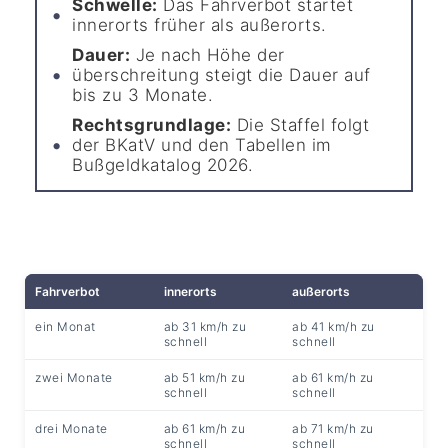
Schwelle:
Das Fahrverbot startet
innerorts früher als außerorts.
Dauer:
Je nach Höhe der
überschreitung steigt die Dauer auf
bis zu 3 Monate.
Rechtsgrundlage:
Die Staffel folgt
der BKatV und den Tabellen im
Bußgeldkatalog 2026.
Fahrverbot
innerorts
außerorts
ein Monat
ab 31 km/h zu
ab 41 km/h zu
schnell
schnell
zwei Monate
ab 51 km/h zu
ab 61 km/h zu
schnell
schnell
drei Monate
ab 61 km/h zu
ab 71 km/h zu
schnell
schnell