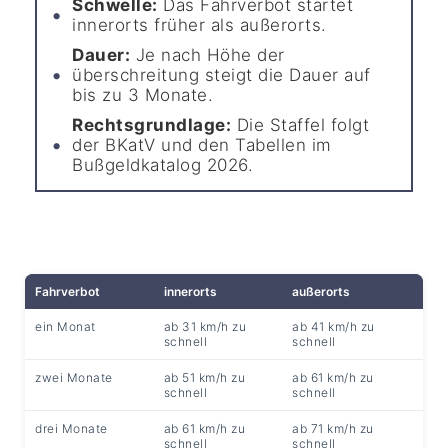
Schwelle:
Das Fahrverbot startet
innerorts früher als außerorts.
Dauer:
Je nach Höhe der
überschreitung steigt die Dauer auf
bis zu 3 Monate.
Rechtsgrundlage:
Die Staffel folgt
der BKatV und den Tabellen im
Bußgeldkatalog 2026.
Fahrverbot
innerorts
außerorts
ein Monat
ab 31 km/h zu
ab 41 km/h zu
schnell
schnell
zwei Monate
ab 51 km/h zu
ab 61 km/h zu
schnell
schnell
drei Monate
ab 61 km/h zu
ab 71 km/h zu
schnell
schnell