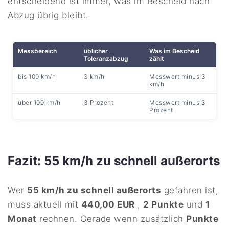
entscheidend ist immer, was im Bescheid nach
Abzug übrig bleibt.
Messbereich
üblicher
Was im Bescheid
Toleranzabzug
zählt
bis 100 km/h
3 km/h
Messwert minus 3
km/h
über 100 km/h
3 Prozent
Messwert minus 3
Prozent
Fazit: 55 km/h zu schnell außerorts
Wer
55 km/h zu schnell außerorts
gefahren ist,
muss aktuell mit
440,00 EUR
,
2 Punkte
und
1
Monat
rechnen. Gerade wenn zusätzlich
Punkte