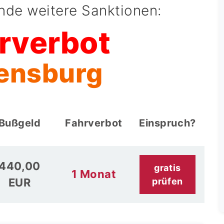
ende weitere Sanktionen:
rverbot
lensburg
Bußgeld
Fahrverbot
Einspruch?
440,00
gratis
1 Monat
EUR
prüfen