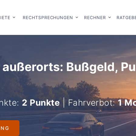
IETE
RECHTSPRECHUNGEN
RECHNER
RATGEB
 außerorts: Bußgeld, P
nkte:
2 Punkte
| Fahrverbot:
1 M
UNG