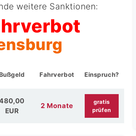
ende weitere Sanktionen:
ahrverbot
lensburg
Bußgeld
Fahrverbot
Einspruch?
480,00
gratis
2 Monate
EUR
prüfen