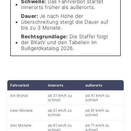
Schwelle:
Das Fahrverbot startet
innerorts früher als außerorts.
Dauer:
Je nach Höhe der
überschreitung steigt die Dauer auf
bis zu 3 Monate.
Rechtsgrundlage:
Die Staffel folgt
der BKatV und den Tabellen im
Bußgeldkatalog 2026.
Fahrverbot
innerorts
außerorts
ein Monat
ab 31 km/h zu
ab 41 km/h zu
schnell
schnell
zwei Monate
ab 51 km/h zu
ab 61 km/h zu
schnell
schnell
drei Monate
ab 61 km/h zu
ab 71 km/h zu
schnell
schnell