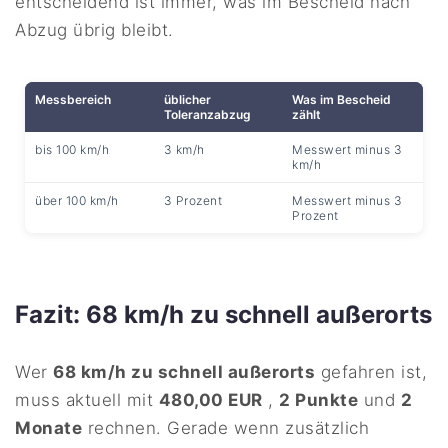
entscheidend ist immer, was im Bescheid nach
Abzug übrig bleibt.
Messbereich
üblicher
Was im Bescheid
Toleranzabzug
zählt
bis 100 km/h
3 km/h
Messwert minus 3
km/h
über 100 km/h
3 Prozent
Messwert minus 3
Prozent
Fazit: 68 km/h zu schnell außerorts
Wer
68 km/h zu schnell außerorts
gefahren ist,
muss aktuell mit
480,00 EUR
,
2 Punkte
und
2
Monate
rechnen. Gerade wenn zusätzlich