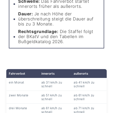
Schwelle:
Das Fahrverbot startet
innerorts früher als außerorts.
Dauer:
Je nach Höhe der
überschreitung steigt die Dauer auf
bis zu 3 Monate.
Rechtsgrundlage:
Die Staffel folgt
der BKatV und den Tabellen im
Bußgeldkatalog 2026.
Fahrverbot
innerorts
außerorts
ein Monat
ab 31 km/h zu
ab 41 km/h zu
schnell
schnell
zwei Monate
ab 51 km/h zu
ab 61 km/h zu
schnell
schnell
drei Monate
ab 61 km/h zu
ab 71 km/h zu
schnell
schnell