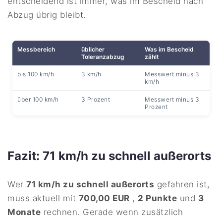
entscheidend ist immer, was im Bescheid nach
Abzug übrig bleibt.
Messbereich
üblicher
Was im Bescheid
Toleranzabzug
zählt
bis 100 km/h
3 km/h
Messwert minus 3
km/h
über 100 km/h
3 Prozent
Messwert minus 3
Prozent
Fazit: 71 km/h zu schnell außerorts
Wer
71 km/h zu schnell außerorts
gefahren ist,
muss aktuell mit
700,00 EUR
,
2 Punkte
und
3
Monate
rechnen. Gerade wenn zusätzlich