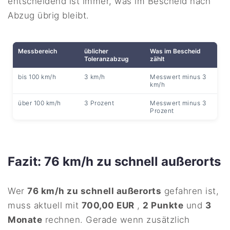
entscheidend ist immer, was im Bescheid nach
Abzug übrig bleibt.
Messbereich
üblicher
Was im Bescheid
Toleranzabzug
zählt
bis 100 km/h
3 km/h
Messwert minus 3
km/h
über 100 km/h
3 Prozent
Messwert minus 3
Prozent
Fazit: 76 km/h zu schnell außerorts
Wer
76 km/h zu schnell außerorts
gefahren ist,
muss aktuell mit
700,00 EUR
,
2 Punkte
und
3
Monate
rechnen. Gerade wenn zusätzlich