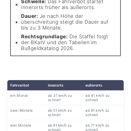
Schwelle:
Das Fahrverbot startet
innerorts früher als außerorts.
Dauer:
Je nach Höhe der
überschreitung steigt die Dauer auf
bis zu 3 Monate.
Rechtsgrundlage:
Die Staffel folgt
der BKatV und den Tabellen im
Bußgeldkatalog 2026.
Fahrverbot
innerorts
außerorts
ein Monat
ab 31 km/h zu
ab 41 km/h zu
schnell
schnell
zwei Monate
ab 51 km/h zu
ab 61 km/h zu
schnell
schnell
drei Monate
ab 61 km/h zu
ab 71 km/h zu
schnell
schnell