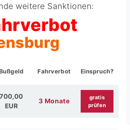
ende weitere Sanktionen:
ahrverbot
lensburg
Bußgeld
Fahrverbot
Einspruch?
700,00
gratis
3 Monate
EUR
prüfen