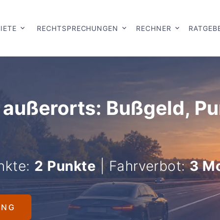
IETE
RECHTSPRECHUNGEN
RECHNER
RATGEB
 außerorts: Bußgeld, P
nkte:
2 Punkte
| Fahrverbot:
3 M
UNG