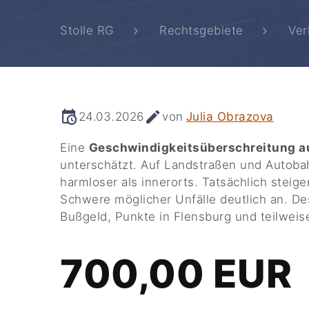
Stolle RG
Rechtsgebiete
Ver
24.03.2026
von
Julia Obrazova
Eine
Geschwindigkeitsüberschreitung a
unterschätzt. Auf Landstraßen und Autoba
harmloser als innerorts. Tatsächlich stei
Schwere möglicher Unfälle deutlich an. D
Bußgeld, Punkte in Flensburg und teilweis
700,00 EUR