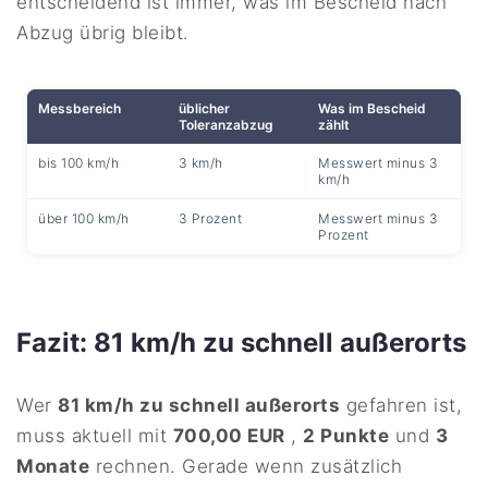
entscheidend ist immer, was im Bescheid nach
Abzug übrig bleibt.
Messbereich
üblicher
Was im Bescheid
Toleranzabzug
zählt
bis 100 km/h
3 km/h
Messwert minus 3
km/h
über 100 km/h
3 Prozent
Messwert minus 3
Prozent
Fazit: 81 km/h zu schnell außerorts
Wer
81 km/h zu schnell außerorts
gefahren ist,
muss aktuell mit
700,00 EUR
,
2 Punkte
und
3
Monate
rechnen. Gerade wenn zusätzlich