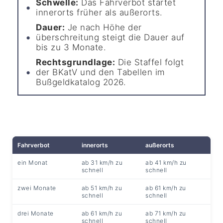
Schwelle:
Das Fahrverbot startet
innerorts früher als außerorts.
Dauer:
Je nach Höhe der
überschreitung steigt die Dauer auf
bis zu 3 Monate.
Rechtsgrundlage:
Die Staffel folgt
der BKatV und den Tabellen im
Bußgeldkatalog 2026.
Fahrverbot
innerorts
außerorts
ein Monat
ab 31 km/h zu
ab 41 km/h zu
schnell
schnell
zwei Monate
ab 51 km/h zu
ab 61 km/h zu
schnell
schnell
drei Monate
ab 61 km/h zu
ab 71 km/h zu
schnell
schnell