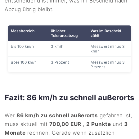
entscheidend ist immer, was im Bescheid nach
Abzug übrig bleibt.
Messbereich
üblicher
Was im Bescheid
Toleranzabzug
zählt
bis 100 km/h
3 km/h
Messwert minus 3
km/h
über 100 km/h
3 Prozent
Messwert minus 3
Prozent
Fazit: 86 km/h zu schnell außerorts
Wer
86 km/h zu schnell außerorts
gefahren ist,
muss aktuell mit
700,00 EUR
,
2 Punkte
und
3
Monate
rechnen. Gerade wenn zusätzlich