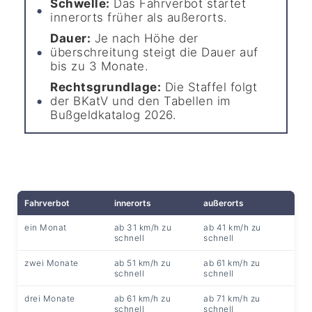
Schwelle:
Das Fahrverbot startet
innerorts früher als außerorts.
Dauer:
Je nach Höhe der
überschreitung steigt die Dauer auf
bis zu 3 Monate.
Rechtsgrundlage:
Die Staffel folgt
der BKatV und den Tabellen im
Bußgeldkatalog 2026.
Fahrverbot
innerorts
außerorts
ein Monat
ab 31 km/h zu
ab 41 km/h zu
schnell
schnell
zwei Monate
ab 51 km/h zu
ab 61 km/h zu
schnell
schnell
drei Monate
ab 61 km/h zu
ab 71 km/h zu
schnell
schnell