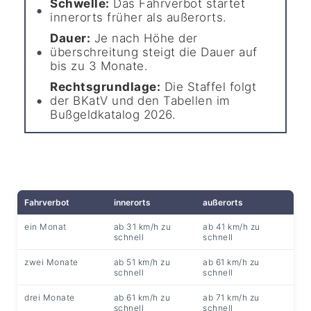
Schwelle:
Das Fahrverbot startet
innerorts früher als außerorts.
Dauer:
Je nach Höhe der
überschreitung steigt die Dauer auf
bis zu 3 Monate.
Rechtsgrundlage:
Die Staffel folgt
der BKatV und den Tabellen im
Bußgeldkatalog 2026.
Fahrverbot
innerorts
außerorts
ein Monat
ab 31 km/h zu
ab 41 km/h zu
schnell
schnell
zwei Monate
ab 51 km/h zu
ab 61 km/h zu
schnell
schnell
drei Monate
ab 61 km/h zu
ab 71 km/h zu
schnell
schnell