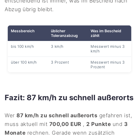
entscheidend ist immer, was im Bescheid nach
Abzug übrig bleibt.
Messbereich
üblicher
Was im Bescheid
Toleranzabzug
zählt
bis 100 km/h
3 km/h
Messwert minus 3
km/h
über 100 km/h
3 Prozent
Messwert minus 3
Prozent
Fazit: 87 km/h zu schnell außerorts
Wer
87 km/h zu schnell außerorts
gefahren ist,
muss aktuell mit
700,00 EUR
,
2 Punkte
und
3
Monate
rechnen. Gerade wenn zusätzlich