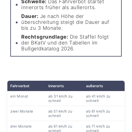
Schwelle:
Das Fahrverbot startet
innerorts früher als außerorts.
Dauer:
Je nach Höhe der
überschreitung steigt die Dauer auf
bis zu 3 Monate.
Rechtsgrundlage:
Die Staffel folgt
der BKatV und den Tabellen im
Bußgeldkatalog 2026.
Fahrverbot
innerorts
außerorts
ein Monat
ab 31 km/h zu
ab 41 km/h zu
schnell
schnell
zwei Monate
ab 51 km/h zu
ab 61 km/h zu
schnell
schnell
drei Monate
ab 61 km/h zu
ab 71 km/h zu
schnell
schnell