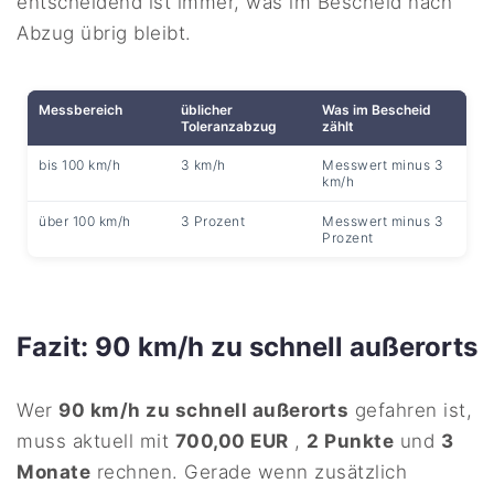
entscheidend ist immer, was im Bescheid nach
Abzug übrig bleibt.
Messbereich
üblicher
Was im Bescheid
Toleranzabzug
zählt
bis 100 km/h
3 km/h
Messwert minus 3
km/h
über 100 km/h
3 Prozent
Messwert minus 3
Prozent
Fazit: 90 km/h zu schnell außerorts
Wer
90 km/h zu schnell außerorts
gefahren ist,
muss aktuell mit
700,00 EUR
,
2 Punkte
und
3
Monate
rechnen. Gerade wenn zusätzlich