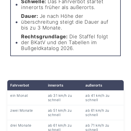
Schwelle:
Das Fahrverbot startet
innerorts früher als außerorts.
Dauer:
Je nach Höhe der
überschreitung steigt die Dauer auf
bis zu 3 Monate.
Rechtsgrundlage:
Die Staffel folgt
der BKatV und den Tabellen im
Bußgeldkatalog 2026.
Fahrverbot
innerorts
außerorts
ein Monat
ab 31 km/h zu
ab 41 km/h zu
schnell
schnell
zwei Monate
ab 51 km/h zu
ab 61 km/h zu
schnell
schnell
drei Monate
ab 61 km/h zu
ab 71 km/h zu
schnell
schnell