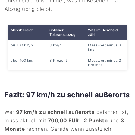
entscheidend ist immer, was im Bescheid nach
Abzug übrig bleibt.
Messbereich
üblicher
Was im Bescheid
Toleranzabzug
zählt
bis 100 km/h
3 km/h
Messwert minus 3
km/h
über 100 km/h
3 Prozent
Messwert minus 3
Prozent
Fazit: 97 km/h zu schnell außerorts
Wer
97 km/h zu schnell außerorts
gefahren ist,
muss aktuell mit
700,00 EUR
,
2 Punkte
und
3
Monate
rechnen. Gerade wenn zusätzlich