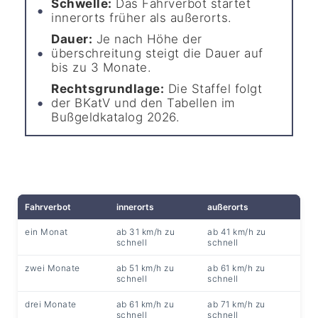
Schwelle:
Das Fahrverbot startet
innerorts früher als außerorts.
Dauer:
Je nach Höhe der
überschreitung steigt die Dauer auf
bis zu 3 Monate.
Rechtsgrundlage:
Die Staffel folgt
der BKatV und den Tabellen im
Bußgeldkatalog 2026.
Fahrverbot
innerorts
außerorts
ein Monat
ab 31 km/h zu
ab 41 km/h zu
schnell
schnell
zwei Monate
ab 51 km/h zu
ab 61 km/h zu
schnell
schnell
drei Monate
ab 61 km/h zu
ab 71 km/h zu
schnell
schnell