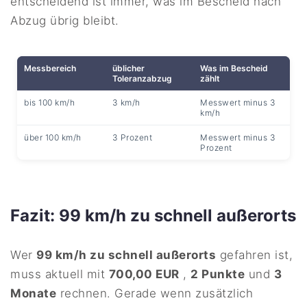
entscheidend ist immer, was im Bescheid nach
Abzug übrig bleibt.
Messbereich
üblicher
Was im Bescheid
Toleranzabzug
zählt
bis 100 km/h
3 km/h
Messwert minus 3
km/h
über 100 km/h
3 Prozent
Messwert minus 3
Prozent
Fazit: 99 km/h zu schnell außerorts
Wer
99 km/h zu schnell außerorts
gefahren ist,
muss aktuell mit
700,00 EUR
,
2 Punkte
und
3
Monate
rechnen. Gerade wenn zusätzlich