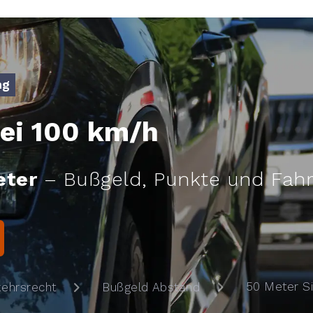
ng
ei 100 km/h
eter
– Bußgeld, Punkte und Fahr
50 Meter Si
kehrsrecht
Bußgeld Abstand