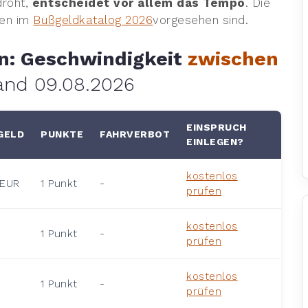
droht,
entscheidet vor allem das Tempo
. Die
nen im
Bußgeldkatalog 2026
vorgesehen sind.
en: Geschwindigkeit
zwischen
tand 09.08.2026
EINSPRUCH
ELD
PUNKTE
FAHRVERBOT
EINLEGEN?
kostenlos
 EUR
1 Punkt
-
prüfen
0
kostenlos
1 Punkt
-
prüfen
0
kostenlos
1 Punkt
-
prüfen