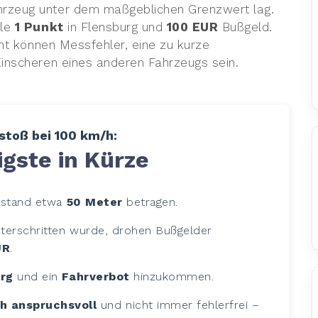
rzeug unter dem maßgeblichen Grenzwert lag.
lle
1 Punkt
in Flensburg und
100 EUR
Bußgeld.
ant können Messfehler, eine zu kurze
Einscheren eines anderen Fahrzeugs sein.
toß bei 100 km/h:
gste in Kürze
abstand etwa
50 Meter
betragen.
terschritten wurde, drohen Bußgelder
UR
.
urg
und ein
Fahrverbot
hinzukommen.
h anspruchsvoll
und nicht immer fehlerfrei –