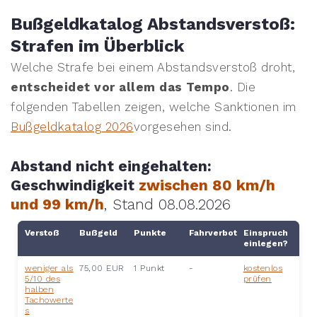
Bußgeldkatalog Abstandsverstoß:
Strafen im Überblick
Welche Strafe bei einem Abstandsverstoß droht,
entscheidet vor allem das Tempo
. Die
folgenden Tabellen zeigen, welche Sanktionen im
Bußgeldkatalog 2026
vorgesehen sind.
Abstand nicht eingehalten:
Geschwindigkeit
zwischen 80 km/h
und 99 km/h
, Stand 08.08.2026
Verstoß
Bußgeld
Punkte
Fahrverbot
Einspruch
einlegen?
weniger als
75,00 EUR
1 Punkt
-
kostenlos
5/10 des
prüfen
halben
Tachowerte
s