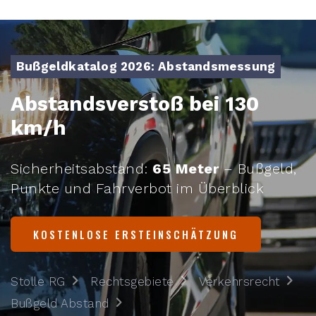
Bußgeldkatalog 2026: Abstandsmessung
Abstandsverstoß bei 130
km/h
Sicherheitsabstand:
65 Meter
– Bußgeld,
Punkte und Fahrverbot im Überblick
KOSTENLOSE ERSTEINSCHÄTZUNG
Stolle RG
Rechtsgebiete
Verkehrsrecht
Bußgeld Abstand