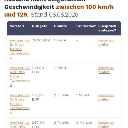
Geschwindigkeit
zwischen 100 km/h
und 129
, Stand 08.08.2026
Verstoß
Bußgeld
Punkte
Fahrverbot
Einspruch
einlegen?
weniger als
75,00 EUR
1 Punkt
-
kostenlos
5/10 des
prüfen
halben
Tachowerte
s
weniger als
100,00
1 Punkt
-
kostenlos
4/10 des
EUR
prüfen
halben
Tachowerte
s
weniger als
160,00
2 Punkte
1 Monat
kostenlos
3/10 des
EUR
prüfen
halben
Tachowerte
s
weniger als
240,00
2 Punkte
2 Monate
kostenlos
2/10 des
EUR
prüfen