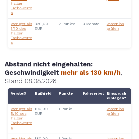
halben
Tachowerte
s
weniger als
320,00
2 Punkte
3 Monate
kostenlos
1/10 des
EUR
prüfen
halben
Tachowerte
s
Abstand nicht eingehalten:
Geschwindigkeit
mehr als 130 km/h
,
Stand 08.08.2026
Verstoß
Bußgeld
Punkte
Fahrverbot
Einspruch
einlegen?
weniger als
100,00
1 Punkt
-
kostenlos
5/10 des
EUR
prüfen
halben
Tachowerte
s
weniger als
180,00
1 Punkt
-
kostenlos