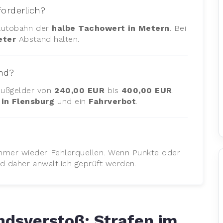
forderlich?
 Autobahn der
halbe Tachowert in Metern
. Bei
eter
Abstand halten.
and?
Bußgelder von
240,00 EUR
bis
400,00 EUR
.
in Flensburg
und ein
Fahrverbot
.
mmer wieder Fehlerquellen. Wenn Punkte oder
id daher anwaltlich geprüft werden.
dsverstoß: Strafen im