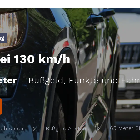
ng
ei 130 km/h
eter
– Bußgeld, Punkte und Fahr
65 Meter Si
kehrsrecht
Bußgeld Abstand