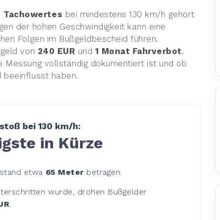
n Tachowertes
bei mindestens 130 km/h gehört
en der hohen Geschwindigkeit kann eine
chen Folgen im Bußgeldbescheid führen.
ßgeld von
240 EUR
und
1 Monat Fahrverbot
.
e Messung vollständig dokumentiert ist und ob
 beeinflusst haben.
toß bei 130 km/h:
gste in Kürze
abstand etwa
65 Meter
betragen.
terschritten wurde, drohen Bußgelder
UR
.