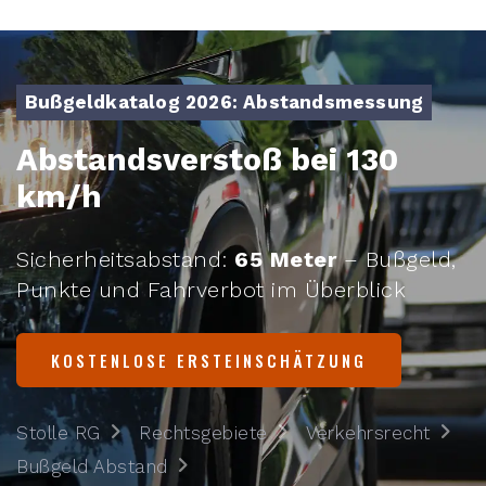
Bußgeldkatalog 2026: Abstandsmessung
Abstandsverstoß bei 130
km/h
Sicherheitsabstand:
65 Meter
– Bußgeld,
Punkte und Fahrverbot im Überblick
KOSTENLOSE ERSTEINSCHÄTZUNG
Stolle RG
Rechtsgebiete
Verkehrsrecht
Bußgeld Abstand