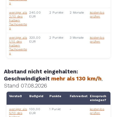
s
weniger als
240,00
2 Punkte
2 Monate
kostenlos
2/10 des
EUR
prüfen
halben
Tachowerte
s
weniger als
320,00
2 Punkte
3 Monate
kostenlos
1/10 des
EUR
prüfen
halben
Tachowerte
s
Abstand nicht eingehalten:
Geschwindigkeit
mehr als 130 km/h
,
Stand 07.08.2026
Verstoß
Bußgeld
Punkte
Fahrverbot
Einspruch
einlegen?
weniger als
100,00
1 Punkt
-
kostenlos
5/10 des
EUR
prüfen
halben