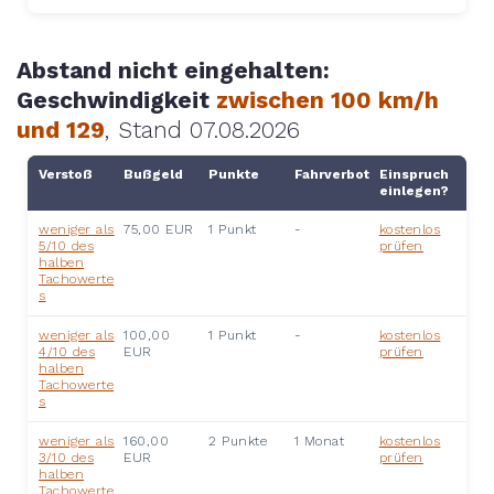
Abstand nicht eingehalten:
Geschwindigkeit
zwischen 100 km/h
und 129
, Stand 07.08.2026
Verstoß
Bußgeld
Punkte
Fahrverbot
Einspruch
einlegen?
weniger als
75,00 EUR
1 Punkt
-
kostenlos
5/10 des
prüfen
halben
Tachowerte
s
weniger als
100,00
1 Punkt
-
kostenlos
4/10 des
EUR
prüfen
halben
Tachowerte
s
weniger als
160,00
2 Punkte
1 Monat
kostenlos
3/10 des
EUR
prüfen
halben
Tachowerte